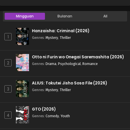
Mingguan
Bulanan
All
Hanzaisha: Criminal (2026)
1
Genres
:
Mystery
,
Thriller
Otto ni Furin wo Onegai Saremashita (2026)
2
Genres
:
Drama
,
Psychological
,
Romance
ALIUS: Tokutei Jisho Sosa File (2026)
3
Genres
:
Mystery
,
Thriller
GTO (2026)
4
Genres
:
Comedy
,
Youth