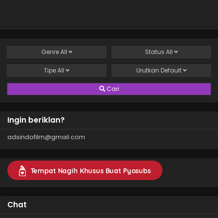
Genre
All
Status
All
Tipe
All
Urutkan
Default
Cari
Ingin beriklan?
adsindofilm@gmail.com
Tempat Nagih Khusus Buat Pyosubs
Chat