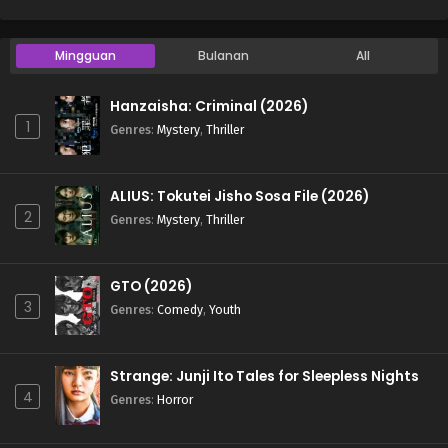
Mingguan
Bulanan
All
Hanzaisha: Criminal (2026)
1
Genres
:
Mystery
,
Thriller
ALIUS: Tokutei Jisho Sosa File (2026)
2
Genres
:
Mystery
,
Thriller
GTO (2026)
3
Genres
:
Comedy
,
Youth
Strange: Junji Ito Tales for Sleepless Nights
4
Genres
:
Horror