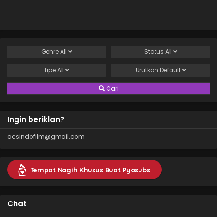
Genre
All
Status
All
Tipe
All
Urutkan
Default
Cari
Ingin beriklan?
adsindofilm@gmail.com
Tempat Nagih Khusus Buat Pyosubs
Chat