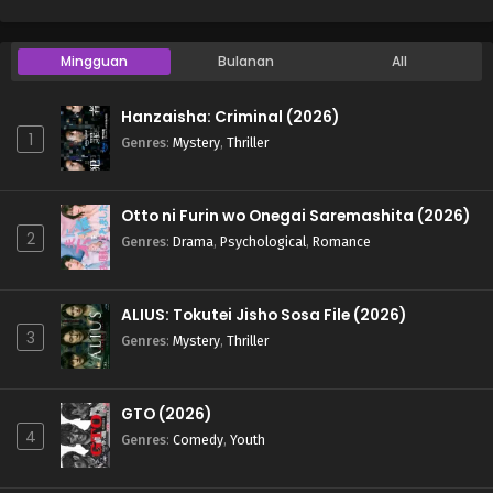
Mingguan
Bulanan
All
Hanzaisha: Criminal (2026)
1
Genres
:
Mystery
,
Thriller
Otto ni Furin wo Onegai Saremashita (2026)
2
Genres
:
Drama
,
Psychological
,
Romance
ALIUS: Tokutei Jisho Sosa File (2026)
3
Genres
:
Mystery
,
Thriller
GTO (2026)
4
Genres
:
Comedy
,
Youth