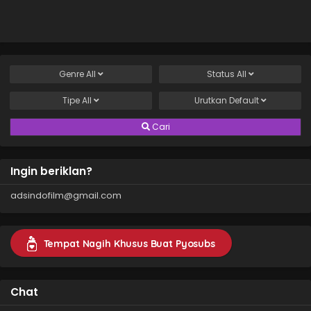
Genre
All
Status
All
Tipe
All
Urutkan
Default
Cari
Ingin beriklan?
adsindofilm@gmail.com
Tempat Nagih Khusus Buat Pyosubs
Chat