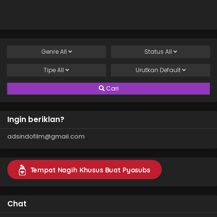
Genre
All
Status
All
Tipe
All
Urutkan
Default
Cari
Ingin beriklan?
adsindofilm@gmail.com
Tempat Nagih Khusus Buat Pyosubs
Chat