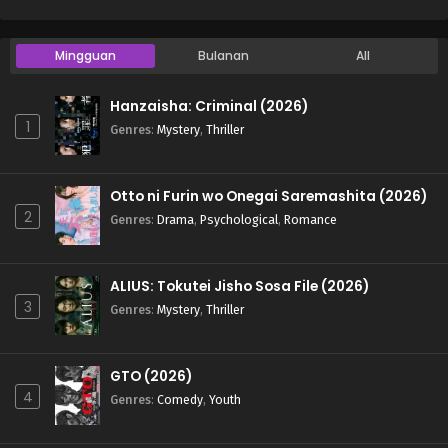
Mingguan
Bulanan
All
Hanzaisha: Criminal (2026)
1
Genres
:
Mystery
,
Thriller
Otto ni Furin wo Onegai Saremashita (2026)
2
Genres
:
Drama
,
Psychological
,
Romance
ALIUS: Tokutei Jisho Sosa File (2026)
3
Genres
:
Mystery
,
Thriller
GTO (2026)
4
Genres
:
Comedy
,
Youth