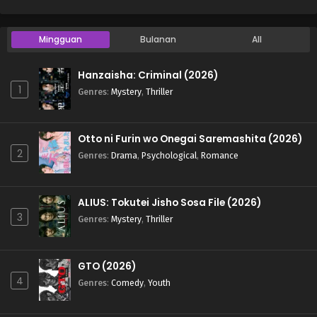
Mingguan
Bulanan
All
Hanzaisha: Criminal (2026)
1
Genres
:
Mystery
,
Thriller
Otto ni Furin wo Onegai Saremashita (2026)
2
Genres
:
Drama
,
Psychological
,
Romance
ALIUS: Tokutei Jisho Sosa File (2026)
3
Genres
:
Mystery
,
Thriller
GTO (2026)
4
Genres
:
Comedy
,
Youth