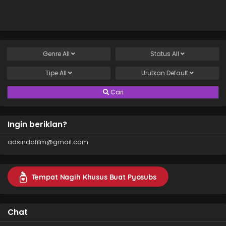
Genre
All
Status
All
Tipe
All
Urutkan
Default
Cari
Ingin beriklan?
adsindofilm@gmail.com
Tempat Nagih Khusus Buat Pyosubs
Chat