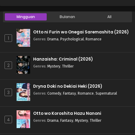
Mingguan
Bulanan
All
Otto ni Furin wo Onegai Saremashita (2026)
1
Genres
:
Drama
,
Psychological
,
Romance
Hanzaisha: Criminal (2026)
2
Genres
:
Mystery
,
Thriller
Dryna Doki no Dekiai Heki (2026)
3
Genres
:
Comedy
,
Fantasy
,
Romance
,
Supernatural
Otto wo Koroshita Hazu Nanoni
4
Genres
:
Drama
,
Fantasy
,
Mystery
,
Thriller