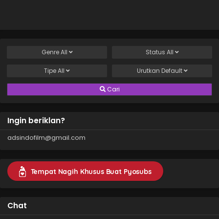
Genre
All
Status
All
Tipe
All
Urutkan
Default
Cari
Ingin beriklan?
adsindofilm@gmail.com
Tempat Nagih Khusus Buat Pyosubs
Chat