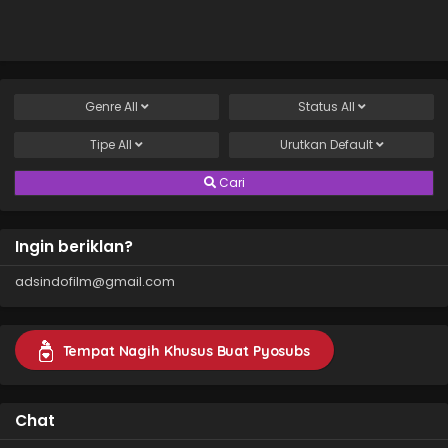
Genre
All
Status
All
Tipe
All
Urutkan
Default
Cari
Ingin beriklan?
adsindofilm@gmail.com
Tempat Nagih Khusus Buat Pyosubs
Chat