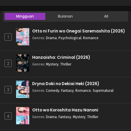
Mingguan
Bulanan
All
Otto ni Furin wo Onegai Saremashita (2026)
1
Genres
:
Drama
,
Psychological
,
Romance
Hanzaisha: Criminal (2026)
2
Genres
:
Mystery
,
Thriller
Dryna Doki no Dekiai Heki (2026)
3
Genres
:
Comedy
,
Fantasy
,
Romance
,
Supernatural
Otto wo Koroshita Hazu Nanoni
4
Genres
:
Drama
,
Fantasy
,
Mystery
,
Thriller