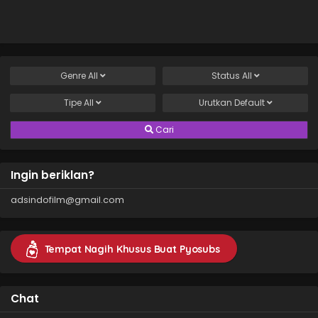
Furusurottoru
Genre
All
Status
All
Tipe
All
Urutkan
Default
Cari
Ingin beriklan?
adsindofilm@gmail.com
Tempat Nagih Khusus Buat Pyosubs
Chat