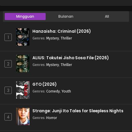
Mingguan
Bulanan
All
Hanzaisha: Criminal (2026)
1
Genres
:
Mystery
,
Thriller
ALIUS: Tokutei Jisho Sosa File (2026)
2
Genres
:
Mystery
,
Thriller
GTO (2026)
3
Genres
:
Comedy
,
Youth
Strange: Junji Ito Tales for Sleepless Nights
4
Genres
:
Horror