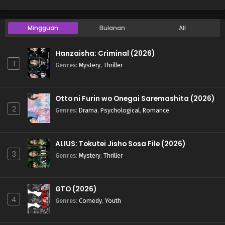
Mingguan
Bulanan
All
Hanzaisha: Criminal (2026)
1
Genres
:
Mystery
,
Thriller
Otto ni Furin wo Onegai Saremashita (2026)
2
Genres
:
Drama
,
Psychological
,
Romance
ALIUS: Tokutei Jisho Sosa File (2026)
3
Genres
:
Mystery
,
Thriller
GTO (2026)
4
Genres
:
Comedy
,
Youth