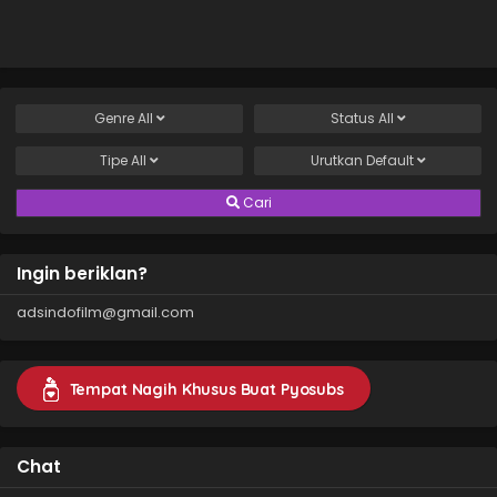
Genre
All
Status
All
Tipe
All
Urutkan
Default
Cari
Ingin beriklan?
adsindofilm@gmail.com
Tempat Nagih Khusus Buat Pyosubs
Chat