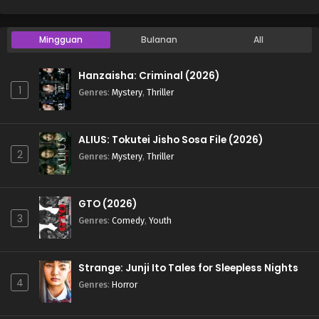
Mingguan
Bulanan
All
Hanzaisha: Criminal (2026)
1
Genres
:
Mystery
,
Thriller
ALIUS: Tokutei Jisho Sosa File (2026)
2
Genres
:
Mystery
,
Thriller
GTO (2026)
3
Genres
:
Comedy
,
Youth
Strange: Junji Ito Tales for Sleepless Nights
4
Genres
:
Horror