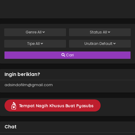
Genre
All
Status
All
Tipe
All
Urutkan
Default
Cari
Ingin beriklan?
adsindofilm@gmail.com
Tempat Nagih Khusus Buat Pyosubs
Chat