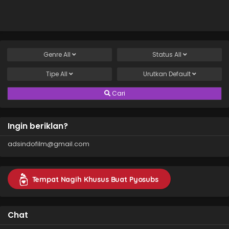
Yuusha yori mo
Akiraka ni Tsuyoi
no da ga
Genre
All
Status
All
Tipe
All
Urutkan
Default
Cari
Ingin beriklan?
adsindofilm@gmail.com
Tempat Nagih Khusus Buat Pyosubs
Chat