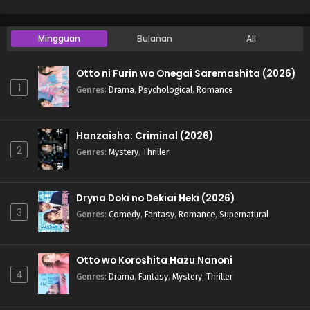
Mingguan
Bulanan
All
Otto ni Furin wo Onegai Saremashita (2026)
1
Genres
:
Drama
,
Psychological
,
Romance
Hanzaisha: Criminal (2026)
2
Genres
:
Mystery
,
Thriller
Dryna Doki no Dekiai Heki (2026)
3
Genres
:
Comedy
,
Fantasy
,
Romance
,
Supernatural
Otto wo Koroshita Hazu Nanoni
4
Genres
:
Drama
,
Fantasy
,
Mystery
,
Thriller