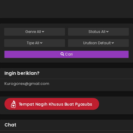
Genre
All
Status
All
Tipe
All
Urutkan
Default
Cari
Ingin beriklan?
Kurogorex@gmail.com
Tempat Nagih Khusus Buat Pyosubs
Chat