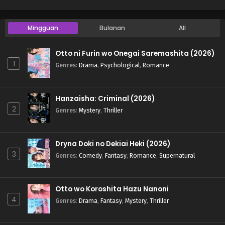
Mingguan
Bulanan
All
Otto ni Furin wo Onegai Saremashita (2026)
1
Genres
:
Drama
,
Psychological
,
Romance
Hanzaisha: Criminal (2026)
2
Genres
:
Mystery
,
Thriller
Dryna Doki no Dekiai Heki (2026)
3
Genres
:
Comedy
,
Fantasy
,
Romance
,
Supernatural
Otto wo Koroshita Hazu Nanoni
4
Genres
:
Drama
,
Fantasy
,
Mystery
,
Thriller