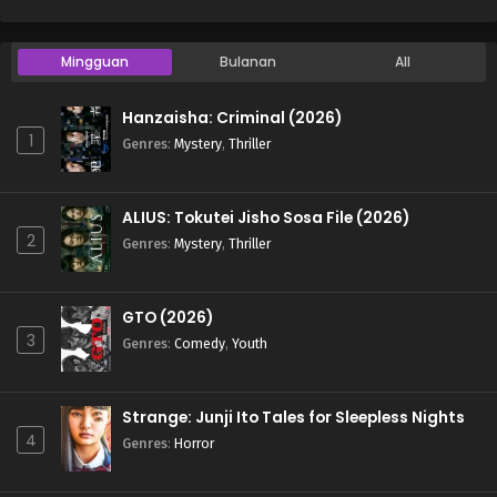
Mingguan
Bulanan
All
Hanzaisha: Criminal (2026)
1
Genres
:
Mystery
,
Thriller
ALIUS: Tokutei Jisho Sosa File (2026)
2
Genres
:
Mystery
,
Thriller
GTO (2026)
3
Genres
:
Comedy
,
Youth
Strange: Junji Ito Tales for Sleepless Nights
4
Genres
:
Horror