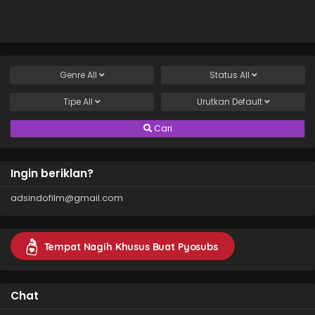
Genre
All
Status
All
Tipe
All
Urutkan
Default
Cari
Ingin beriklan?
adsindofilm@gmail.com
Tempat Nagih Khusus Buat Pyosubs
Chat