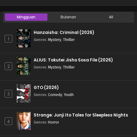
Mingguan
Bulanan
All
Hanzaisha: Criminal (2026)
1
Genres
:
Mystery
,
Thriller
ALIUS: Tokutei Jisho Sosa File (2026)
2
Genres
:
Mystery
,
Thriller
GTO (2026)
3
Genres
:
Comedy
,
Youth
Strange: Junji Ito Tales for Sleepless Nights
4
Genres
:
Horror