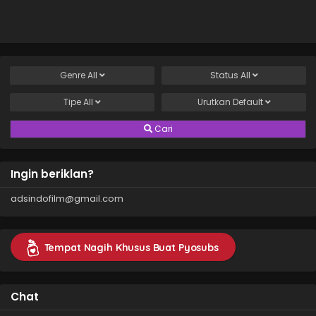
Genre
All
Status
All
Tipe
All
Urutkan
Default
Cari
Ingin beriklan?
adsindofilm@gmail.com
Tempat Nagih Khusus Buat Pyosubs
Chat