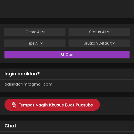
Genre
All
Status
All
Tipe
All
Urutkan
Default
Cari
Ingin beriklan?
adsindofilm@gmail.com
Tempat Nagih Khusus Buat Pyosubs
Chat