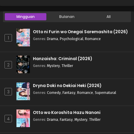
Mingguan
Bulanan
All
Otto ni Furin wo Onegai Saremashita (2026)
1
Genres
:
Drama
,
Psychological
,
Romance
Hanzaisha: Criminal (2026)
2
Genres
:
Mystery
,
Thriller
Dryna Doki no Dekiai Heki (2026)
3
Genres
:
Comedy
,
Fantasy
,
Romance
,
Supernatural
Otto wo Koroshita Hazu Nanoni
4
Genres
:
Drama
,
Fantasy
,
Mystery
,
Thriller