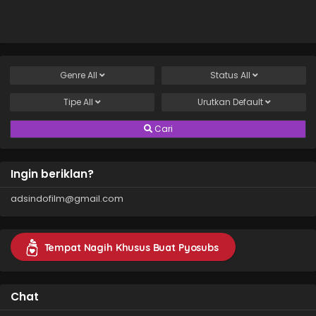
Yuusha yori mo
Akiraka ni Tsuyoi
no da ga
Genre
All
Status
All
Tipe
All
Urutkan
Default
Cari
Ingin beriklan?
adsindofilm@gmail.com
Tempat Nagih Khusus Buat Pyosubs
Chat