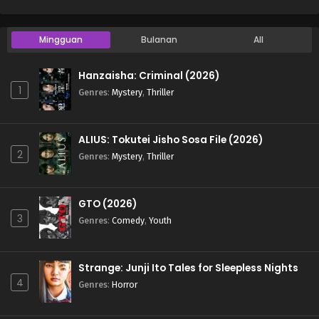
Mingguan
Bulanan
All
Hanzaisha: Criminal (2026)
1
Genres
:
Mystery
,
Thriller
ALIUS: Tokutei Jisho Sosa File (2026)
2
Genres
:
Mystery
,
Thriller
GTO (2026)
3
Genres
:
Comedy
,
Youth
Strange: Junji Ito Tales for Sleepless Nights
4
Genres
:
Horror