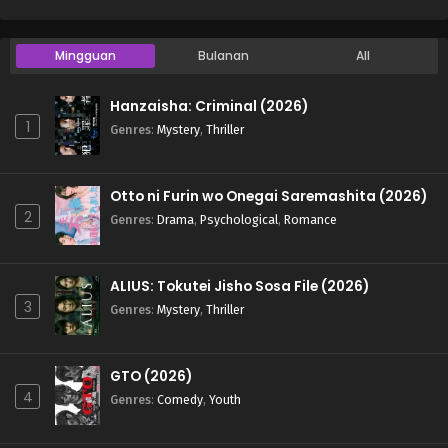
Mingguan
Bulanan
All
Hanzaisha: Criminal (2026)
1
Genres
:
Mystery
,
Thriller
Otto ni Furin wo Onegai Saremashita (2026)
2
Genres
:
Drama
,
Psychological
,
Romance
ALIUS: Tokutei Jisho Sosa File (2026)
3
Genres
:
Mystery
,
Thriller
GTO (2026)
4
Genres
:
Comedy
,
Youth