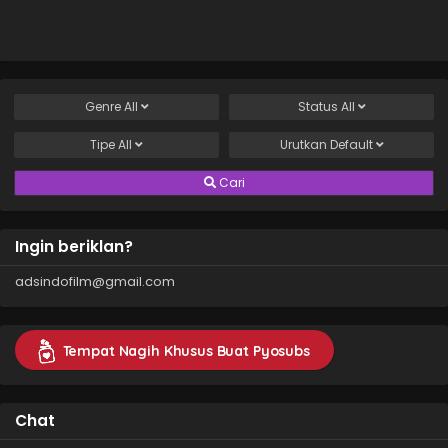
Genre
All
Status
All
Tipe
All
Urutkan
Default
Cari
Ingin beriklan?
adsindofilm@gmail.com
Tempat Nagih Khusus Buat Pyosubs
Chat