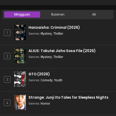
Mingguan
Bulanan
All
Hanzaisha: Criminal (2026)
1
Genres
:
Mystery
,
Thriller
ALIUS: Tokutei Jisho Sosa File (2026)
2
Genres
:
Mystery
,
Thriller
GTO (2026)
3
Genres
:
Comedy
,
Youth
Strange: Junji Ito Tales for Sleepless Nights
4
Genres
:
Horror