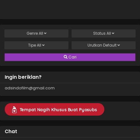
Genre
All
Status
All
Tipe
All
Urutkan
Default
Cari
Ingin beriklan?
adsindofilm@gmail.com
Tempat Nagih Khusus Buat Pyosubs
Chat