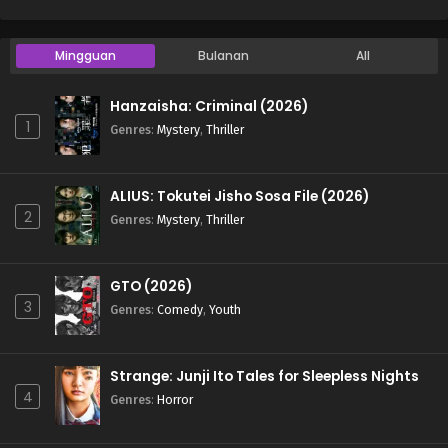
Mingguan
Bulanan
All
Hanzaisha: Criminal (2026)
1
Genres
:
Mystery
,
Thriller
ALIUS: Tokutei Jisho Sosa File (2026)
2
Genres
:
Mystery
,
Thriller
GTO (2026)
3
Genres
:
Comedy
,
Youth
Strange: Junji Ito Tales for Sleepless Nights
4
Genres
:
Horror