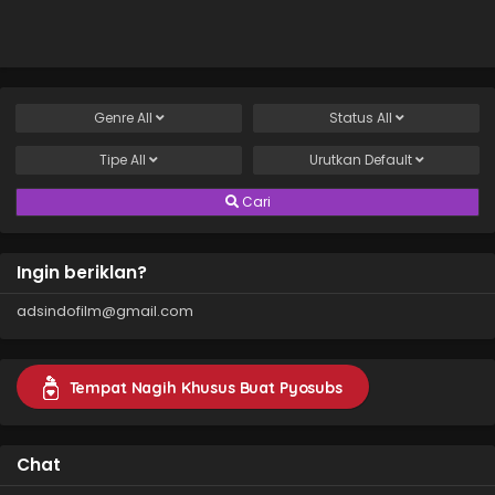
Genre
All
Status
All
Tipe
All
Urutkan
Default
Cari
Ingin beriklan?
adsindofilm@gmail.com
Tempat Nagih Khusus Buat Pyosubs
Chat